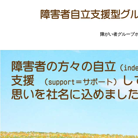
コ
ナ
ン
ビ
テ
ゲ
ン
ー
障がい者グループ
ツ
シ
へ
ョ
ス
ン
キ
に
ッ
移
プ
動