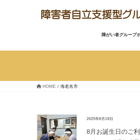
コ
ナ
ン
ビ
テ
ゲ
ン
ー
障がい者グループ
ツ
シ
へ
ョ
ス
ン
キ
に
ッ
移
プ
動
HOME
海老名市
2025年8月19日
8月お誕生日のご